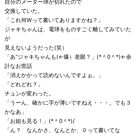
自分のメーター球が切れたので
交換していた。
「これ何Wって書いてありますかね？」
ジャキちゃんは、電球をものすごく離してみていた
が
見えないようだった(笑）
「あ”ジャキちゃんも(←爆）老眼？」(*＾0＾*)←余
計なお世話
「消えかかって読めないんですよぉ。」
「どれどれ？」
チュンが変わった。
「うーん、確かに字が薄いですねえ・・・。でも３
かなあ」
「お姐も見る！」(*＾0＾*)/
「ん？ なんかさ、なんとか、０って書いてな