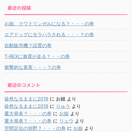
最近の投稿
お姐、クワドリンガルになる？・・・の巻
エアドッグにモラハラされる・・・？の巻
自動販売機？設置の巻
T-REXに激震が走る？・・の巻
衝撃的な真実・・・？の巻
最近のコメント
徒然なるままに2019
に
お姐
より
徒然なるままに2019
に
りゅう
より
重大発表？・・・の巻
に
お姐
より
重大発表？・・・の巻
に
リュウ
より
空間定位の領野？・・・の巻
に
お姐
より