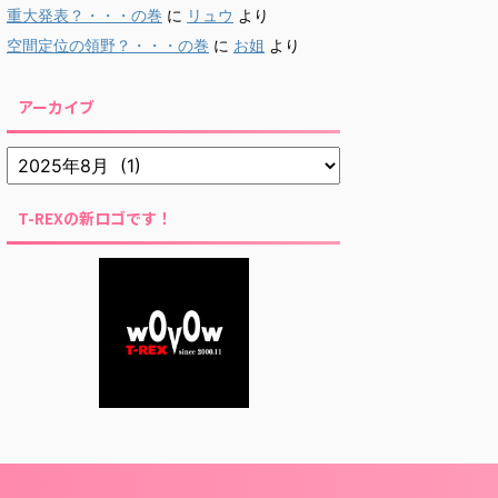
重大発表？・・・の巻
に
リュウ
より
空間定位の領野？・・・の巻
に
お姐
より
アーカイブ
T-REXの新ロゴです！