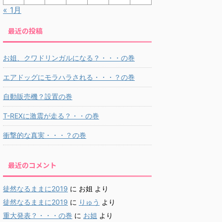
« 1月
最近の投稿
お姐、クワドリンガルになる？・・・の巻
エアドッグにモラハラされる・・・？の巻
自動販売機？設置の巻
T-REXに激震が走る？・・の巻
衝撃的な真実・・・？の巻
最近のコメント
徒然なるままに2019
に
お姐
より
徒然なるままに2019
に
りゅう
より
重大発表？・・・の巻
に
お姐
より