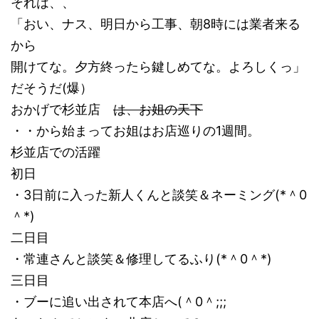
それは、、
「おい、ナス、明日から工事、朝8時には業者来る
から
開けてな。夕方終ったら鍵しめてな。よろしくっ」
だそうだ(爆）
おかげで杉並店
は、お姐の天下
・・から始まってお姐はお店巡りの1週間。
杉並店での活躍
初日
・3日前に入った新人くんと談笑＆ネーミング(*＾0
＾*)
二日目
・常連さんと談笑＆修理してるふり(*＾0＾*)
三日目
・ブーに追い出されて本店へ(＾0＾;;;