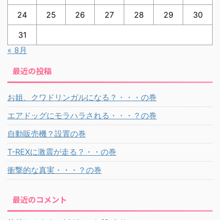
24
25
26
27
28
29
30
31
« 8月
最近の投稿
お姐、クワドリンガルになる？・・・の巻
エアドッグにモラハラされる・・・？の巻
自動販売機？設置の巻
T-REXに激震が走る？・・の巻
衝撃的な真実・・・？の巻
最近のコメント