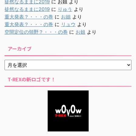
徒然なるままに2019
に
お姐
より
徒然なるままに2019
に
りゅう
より
重大発表？・・・の巻
に
お姐
より
重大発表？・・・の巻
に
リュウ
より
空間定位の領野？・・・の巻
に
お姐
より
アーカイブ
T-REXの新ロゴです！