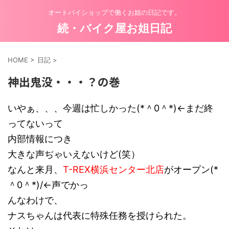
オートバイショップで働くお姐の日記です。
続・バイク屋お姐日記
HOME
>
日記
>
神出鬼没・・・？の巻
いやぁ、、、今週は忙しかった(*＾0＾*)←まだ終
ってないって
内部情報につき
大きな声ぢゃいえないけど(笑）
なんと来月、
T-REX横浜センター北店
がオープン(*
＾0＾*)/←声でかっ
んなわけで、
ナスちゃんは代表に特殊任務を授けられた。