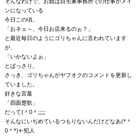
そんなわけで、お姐は自宅兼事務所での仕事がメイ
ンになっている
今日この頃。
「おネェ～、今日お店来るのぉ？」
と最近毎日のようにゴリちゃんに言われています
が、
「いかないよぉ」
とばっさり。
さっき、ゴリちゃんがヤフオクのコメントを更新し
ていました。
好きな言葉
「四面楚歌」
だって(＾0＾;;;;;
そんなにいぢめているつもりないんだけどなあ(*＾
0＾*)←犯人