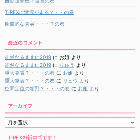
自動販売機？設置の巻
T-REXに激震が走る？・・の巻
衝撃的な真実・・・？の巻
最近のコメント
徒然なるままに2019
に
お姐
より
徒然なるままに2019
に
りゅう
より
重大発表？・・・の巻
に
お姐
より
重大発表？・・・の巻
に
リュウ
より
空間定位の領野？・・・の巻
に
お姐
より
アーカイブ
T-REXの新ロゴです！