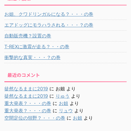
お姐、クワドリンガルになる？・・・の巻
エアドッグにモラハラされる・・・？の巻
自動販売機？設置の巻
T-REXに激震が走る？・・の巻
衝撃的な真実・・・？の巻
最近のコメント
徒然なるままに2019
に
お姐
より
徒然なるままに2019
に
りゅう
より
重大発表？・・・の巻
に
お姐
より
重大発表？・・・の巻
に
リュウ
より
空間定位の領野？・・・の巻
に
お姐
より