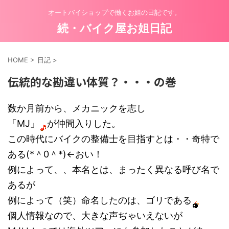
オートバイショップで働くお姐の日記です。
続・バイク屋お姐日記
HOME
>
日記
>
伝統的な勘違い体質？・・・の巻
数か月前から、メカニックを志し
「MJ」
が仲間入りした。
この時代にバイクの整備士を目指すとは・・奇特で
ある(*＾0＾*)←おい！
例によって、、本名とは、まったく異なる呼び名で
あるが
例によって（笑）命名したのは、ゴリである
個人情報なので、大きな声ぢゃいえないが