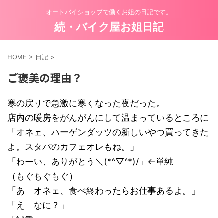
オートバイショップで働くお姐の日記です。
続・バイク屋お姐日記
HOME
>
日記
>
ご褒美の理由？
寒の戻りで急激に寒くなった夜だった。
店内の暖房をがんがんにして温まっているところに
「オネェ、ハーゲンダッツの新しいやつ買ってきた
よ。スタバのカフェオレもね。」
「わーい、ありがとう＼(*^▽^*)/」←単純
（もぐもぐもぐ）
「あ オネェ、食べ終わったらお仕事あるよ。」
「え なに？」