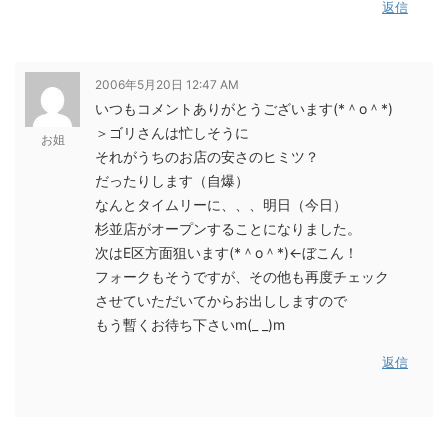
返信
2006年5月20日 12:47 AM
いつもコメントありがとうございます(*＾o＾*)
＞ゴリさんは忙しそうに
お姐
それがうちのお店の安さのヒミツ？
だったりします（自爆）
なんとタイムリーに、、、明日（今日）
杉並店がオープンすることになりました。
次はE区方面狙います(*＾o＾*)←ぼこん！
フォークもそうですが、その他も再度チェック
させていただいてからお出ししますので
もう暫くお待ち下さいm(_ _)m
返信