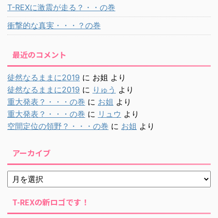
T-REXに激震が走る？・・の巻
衝撃的な真実・・・？の巻
最近のコメント
徒然なるままに2019
に
お姐
より
徒然なるままに2019
に
りゅう
より
重大発表？・・・の巻
に
お姐
より
重大発表？・・・の巻
に
リュウ
より
空間定位の領野？・・・の巻
に
お姐
より
アーカイブ
T-REXの新ロゴです！