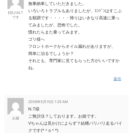
無事納車していただきました。
いろいろトラブルもありましたが、ｴﾝｼﾞﾝはすこぶ
E区のN.T
です
る順調です・・・・・帰りはいきなり高速に乗っ
てみましたが、恐怖でした。
慣れたらまた乗ってみます。
ゴリ様へ
フロントホークからオイル漏れがありますが、
簡単に治るでしょうか？
それとも、専門家に見てもらった方がいいですか
ね。
返信
2006年5月15日 1:25 AM
N.T様
ご無沙汰？しております。お姐です。
お姐
Vちゃんは見かけによらず？結構バリバリ走るバイ
クです(*＾o＾*)