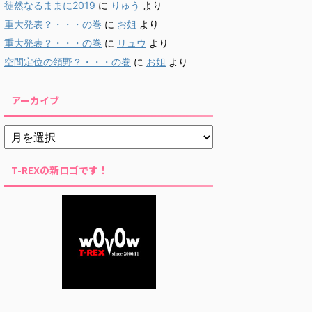
徒然なるままに2019
に
りゅう
より
重大発表？・・・の巻
に
お姐
より
重大発表？・・・の巻
に
リュウ
より
空間定位の領野？・・・の巻
に
お姐
より
アーカイブ
T-REXの新ロゴです！