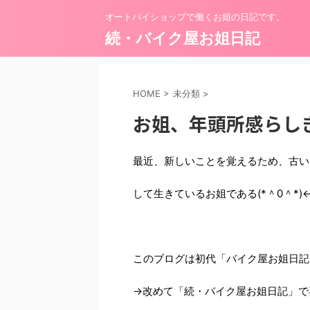
オートバイショップで働くお姐の日記です。
続・バイク屋お姐日記
HOME
>
未分類
>
お姐、年頭所感らし
最近、新しいことを覚えるため、古い
して生きているお姐である(*＾0＾*
このブログは初代「バイク屋お姐日記
→改めて「続・バイク屋お姐日記」で