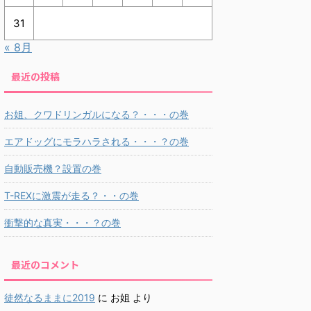
31
« 8月
最近の投稿
お姐、クワドリンガルになる？・・・の巻
エアドッグにモラハラされる・・・？の巻
自動販売機？設置の巻
T-REXに激震が走る？・・の巻
衝撃的な真実・・・？の巻
最近のコメント
徒然なるままに2019
に
お姐
より