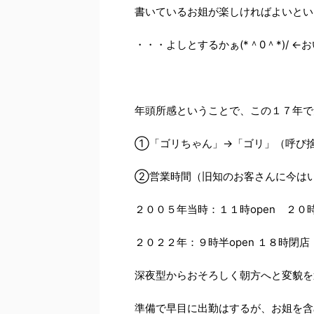
書いているお姐が楽しければよいとい
・・・よしとするかぁ(*＾0＾*)/ ←
年頭所感ということで、この１７年で
①「ゴリちゃん」→「ゴリ」（呼び捨て）
②営業時間（旧知のお客さんに今はい
２００５年当時：１１時open ２
２０２２年：９時半open １８時閉
深夜型からおそろしく朝方へと変貌を
準備で早目に出勤はするが、お姐を含