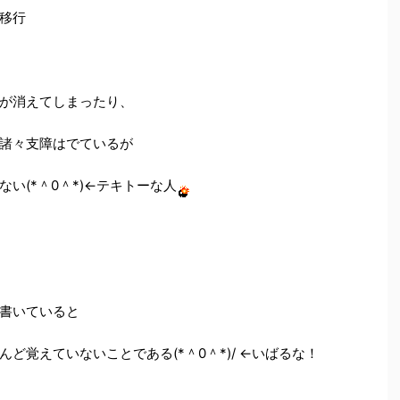
移行
が消えてしまったり、
諸々支障はでているが
い(*＾0＾*)←テキトーな人
書いていると
ど覚えていないことである(*＾0＾*)/ ←いばるな！