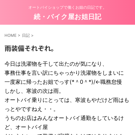
オートバイショップで働くお姐の日記です。
続・バイク屋お姐日記
HOME
>
日記
>
雨装備それぞれ。
今日は洗濯物を干して出たのが気になり、
事務仕事を言い訳にちゃっかり洗濯物をしまいに
一度家に帰ったお姐でっす(*＾0＾*)/←職務怠慢
しかし、寒波の次は雨。
オートバイ乗りにとっては、寒波もやだけど雨はも
っとやですねえ・・。
うちのお店はみんなオートバイ通勤をしているけ
ど、オートバイ屋