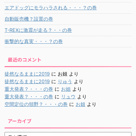
エアドッグにモラハラされる・・・？の巻
自動販売機？設置の巻
T-REXに激震が走る？・・の巻
衝撃的な真実・・・？の巻
最近のコメント
徒然なるままに2019
に
お姐
より
徒然なるままに2019
に
りゅう
より
重大発表？・・・の巻
に
お姐
より
重大発表？・・・の巻
に
リュウ
より
空間定位の領野？・・・の巻
に
お姐
より
アーカイブ