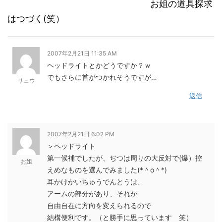
お姐の道具探求
はつづく(笑）
2007年2月21日 11:35 AM
ヘッドライトとかどうですか？ｗ
でもさらに首がつかれそうですが…
リュウ
返信
2007年2月21日 6:02 PM
＞ヘッドライト
第一候補でしたが、ぢつは周りの大反対で(爆）控
お姐
えめなものを選んでみました(*＾o＾*)
耳かけかいちゅうでんとうは、
アームの部分があり、それが
自由自在に方向を変えられるので
結構便利です。（と勝手に思っています 笑）