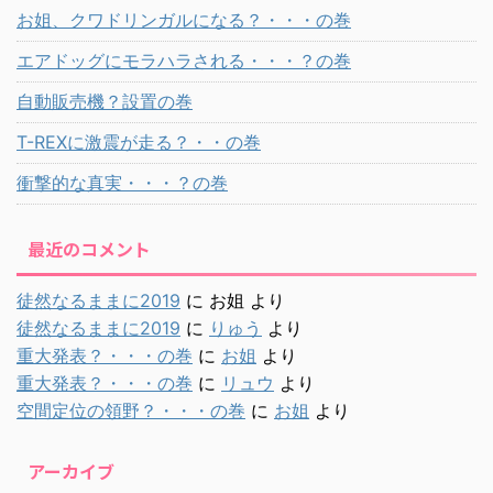
お姐、クワドリンガルになる？・・・の巻
エアドッグにモラハラされる・・・？の巻
自動販売機？設置の巻
T-REXに激震が走る？・・の巻
衝撃的な真実・・・？の巻
最近のコメント
徒然なるままに2019
に
お姐
より
徒然なるままに2019
に
りゅう
より
重大発表？・・・の巻
に
お姐
より
重大発表？・・・の巻
に
リュウ
より
空間定位の領野？・・・の巻
に
お姐
より
アーカイブ