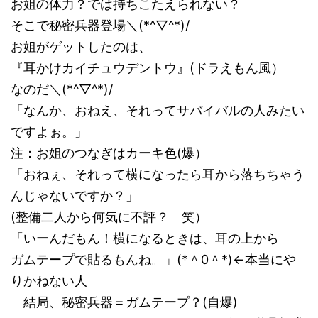
お姐の体力？では持ちこたえられない？
そこで秘密兵器登場＼(*^▽^*)/
お姐がゲットしたのは、
『耳かけカイチュウデントウ』(ドラえもん風）
なのだ＼(*^▽^*)/
「なんか、おねえ、それってサバイバルの人みたい
ですよぉ。」
注：お姐のつなぎはカーキ色(爆）
「おねぇ、それって横になったら耳から落ちちゃう
んじゃないですか？」
(整備二人から何気に不評？ 笑）
「いーんだもん！横になるときは、耳の上から
ガムテープで貼るもんね。」(*＾0＾*)←本当にや
りかねない人
結局、秘密兵器＝ガムテープ？(自爆)