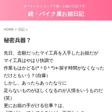
オートバイショップで働くお姐の日記です。
続・バイク屋お姐日記
HOME
>
日記
>
秘密兵器？
先日、念願だったマイ工具を入手したお姐だが
マイ工具はやはり快調で
作業もはかどる(*＾0＾*)←探す時間がなくなった
だけともいう？(自爆）
しかし、あったらあったなりに
足らないものがほしくなるのが人情をいうものだ
(笑）
更にお姐の手がける仕事？は、