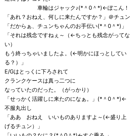
車輪はジャック♪(*＾0＾*)←ぼこん！
「あれ？おねえ、何しに来たんですか？」＠チュン
「だからぁ、チュンちゃんのお手伝い(*＾0＾*)」
「それは残念ですねぇ～（←ちっとも残念がってな
い）
もう終っちゃいましたよ。(←明かにほっとしてい
る？）」
E/Gはとっくに下ろされて
クランクケースは真っ二つに
なっていたのだった。（がっかり）
「せっかく活躍しに来たのになぁ。」(*＾0＾*)←
不服丸出し
「ああ おねえ いいものありますよ～(←盛り上
げるチュン）」
「いいもの？なに？(*＾0＾*)←すぐ乗る 」