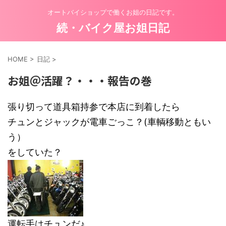
オートバイショップで働くお姐の日記です。
続・バイク屋お姐日記
HOME
>
日記
>
お姐＠活躍？・・・報告の巻
張り切って道具箱持参で本店に到着したら
チュンとジャックが電車ごっこ？(車輌移動ともい
う）
をしていた？
運転手はチュンだ♪