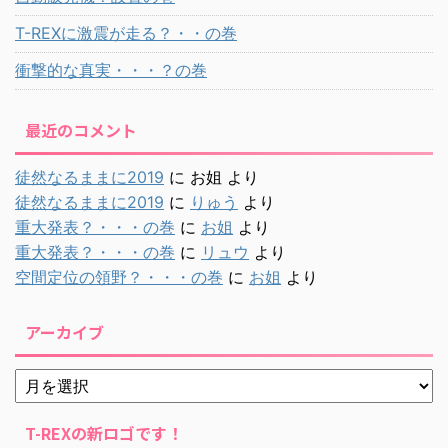
T-REXに激震が走る？・・の巻
衝撃的な真実・・・？の巻
最近のコメント
徒然なるままに2019
に
お姐
より
徒然なるままに2019
に
りゅう
より
重大発表？・・・の巻
に
お姐
より
重大発表？・・・の巻
に
リュウ
より
空間定位の領野？・・・の巻
に
お姐
より
アーカイブ
T-REXの新ロゴです！