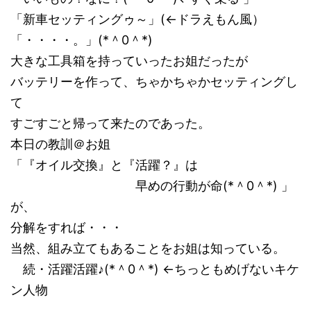
「新車セッティングゥ～」(←ドラえもん風）
「・・・・。」(*＾0＾*)
大きな工具箱を持っていったお姐だったが
バッテリーを作って、ちゃかちゃかセッティングし
て
すごすごと帰って来たのであった。
本日の教訓＠お姐
「『オイル交換』と『活躍？』は
早めの行動が命(*＾0＾*) 」
が、
分解をすれば・・・
当然、組み立てもあることをお姐は知っている。
続・活躍活躍♪(*＾0＾*) ←ちっともめげないキケ
ン人物