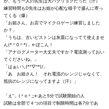
が、もう一人の先生は大ハクリョクだった（汗）
練習時間もD先生はお姐が心配な様子で盛んに寄っ
てくる（爆）
「お姐さん、お店でマイクロゲージ練習しました
か？」
「うちは、古いピストンは灰皿になってて使えませ
ん(*＾0＾*)」←ぼこん！
「アナログメーター大丈夫ですか？電流測っておい
てくださいね。」
「はぁい＼(*^▽^*)/」
「あ お姐さん！ それ電流のレンジじゃなくて、
抵抗のレンジになってますよ（汗）」
「え”」(＾o＾;;←あと5分で試験開始の人
試験は全部で４つの項目で制限時間は各7分であ