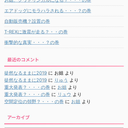
お姐、クワドリンガルになる？・・・の巻
エアドッグにモラハラされる・・・？の巻
自動販売機？設置の巻
T-REXに激震が走る？・・の巻
衝撃的な真実・・・？の巻
最近のコメント
徒然なるままに2019
に
お姐
より
徒然なるままに2019
に
りゅう
より
重大発表？・・・の巻
に
お姐
より
重大発表？・・・の巻
に
リュウ
より
空間定位の領野？・・・の巻
に
お姐
より
アーカイブ