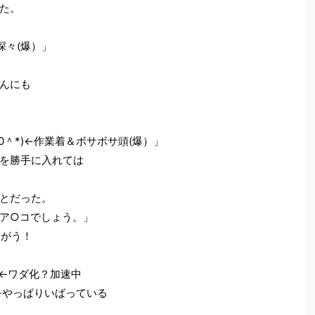
た。
深々(爆）」
んにも
0＾*)←作業着＆ボサボサ頭(爆）」
を勝手に入れては
とだった。
ア○コでしょう。」
ちがう！
←ワダ化？加速中
)←やっぱりいばっている