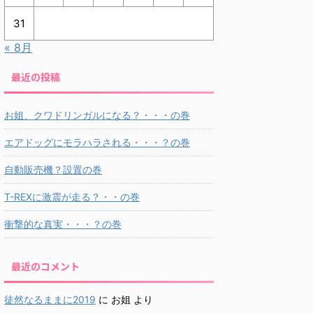
31
« 8月
最近の投稿
お姐、クワドリンガルになる？・・・の巻
エアドッグにモラハラされる・・・？の巻
自動販売機？設置の巻
T-REXに激震が走る？・・の巻
衝撃的な真実・・・？の巻
最近のコメント
徒然なるままに2019
に
お姐
より