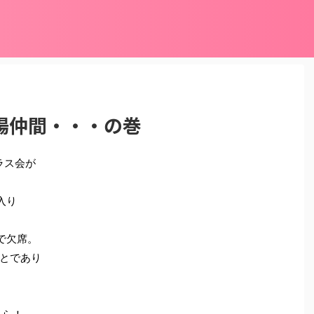
場仲間・・・の巻
ラス会が
入り
で欠席。
とであり