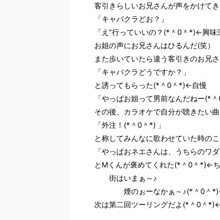
客引きらしいお兄さんが声をかけてき
「キャバクラどお？」
「え”行っていいの？(*＾0＾*)←興味
お姐の声にお兄さんはひるんだ(笑）
また歩いていたら違う客引きのお兄さ
「キャバクラどうですか？」
と誘ってもらった(*＾0＾*)←自慢
「やっぱお姐って男前なんだねー(*＾
その後、カラオケで自分が聴きたい曲
「外注！(*＾0＾*) 」
と称してみんなに歌わせていた時のこ
「やっぱおネエさんは、うちらのワダ
とMくんが褒めてくれた(*＾0＾*)←
街はいまぁ～♪
煙のぉーなかぁ～♪(*＾0＾*)
次は第二回ツーリングだよ(*＾0＾*