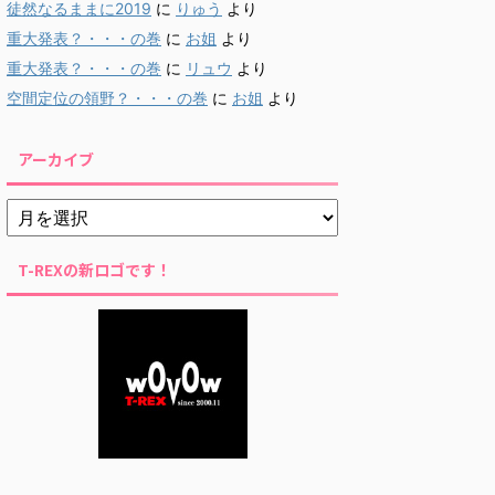
徒然なるままに2019
に
りゅう
より
重大発表？・・・の巻
に
お姐
より
重大発表？・・・の巻
に
リュウ
より
空間定位の領野？・・・の巻
に
お姐
より
アーカイブ
T-REXの新ロゴです！