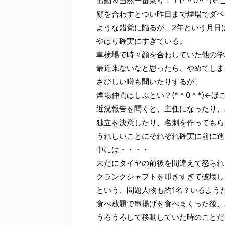
出動＆当然一番乗り！！(*＾0＾*)←
顔を合わすとつい昨日まで煙場でダベ
ような錯覚に陥るが、2年という月日
やはり確実にすぎている。
車検場で時々顔を合わしていた他の学
最近来ないなと思ったら、やめてしま
さびしい噂も聞いたりするが、
煙場仲間はしぶとい？(*＾0＾*)←ぼ
近況報告を聞くと、主任になったり、
独立を決意したり、名刺を作ってもら
うれしいことにそれぞれ確実に前に進ん
中には・・・・
未だにタイヤの前後を間違えて怒られ
クランクシャフトを叩きすぎて破壊し
という、問題人物も約1名？いるよう
食べ放題で串揚げを食べまくった後、
うろうろして移動していた時のことだ