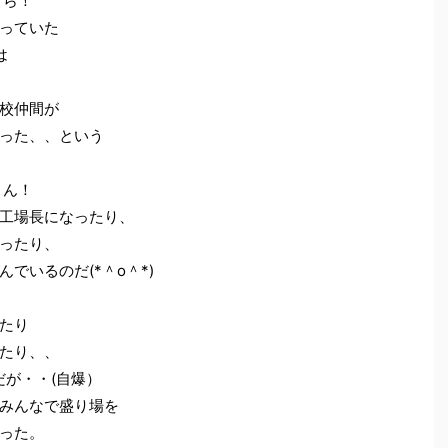
こら！
っていた
は
校仲間が
った、、という
こん！
工場長になったり、
ったり、
でいるのだ(*＾o＾*)
たり
たり、、
だが・・(自爆）
みんなで盛り場を
った。