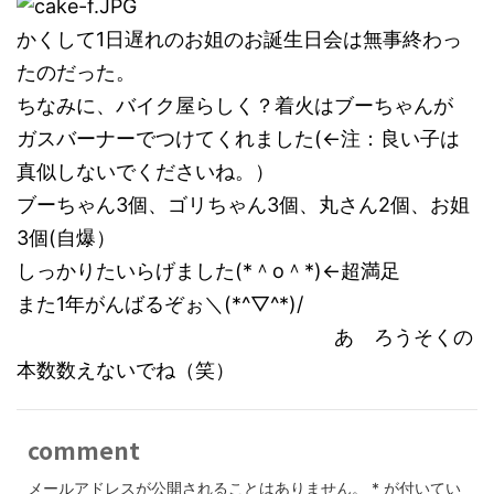
かくして1日遅れのお姐のお誕生日会は無事終わっ
たのだった。
ちなみに、バイク屋らしく？着火はブーちゃんが
ガスバーナーでつけてくれました(←注：良い子は
真似しないでくださいね。）
ブーちゃん3個、ゴリちゃん3個、丸さん2個、お姐
3個(自爆）
しっかりたいらげました(*＾o＾*)←超満足
また1年がんばるぞぉ＼(*^▽^*)/
あ ろうそくの
本数数えないでね（笑）
comment
メールアドレスが公開されることはありません。
*
が付いてい