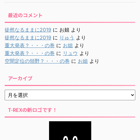
最近のコメント
徒然なるままに2019
に
お姐
より
徒然なるままに2019
に
りゅう
より
重大発表？・・・の巻
に
お姐
より
重大発表？・・・の巻
に
リュウ
より
空間定位の領野？・・・の巻
に
お姐
より
アーカイブ
T-REXの新ロゴです！