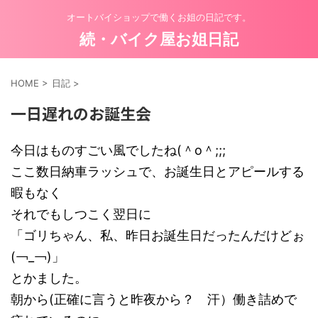
オートバイショップで働くお姐の日記です。
続・バイク屋お姐日記
HOME
>
日記
>
一日遅れのお誕生会
今日はものすごい風でしたね(＾o＾;;;
ここ数日納車ラッシュで、お誕生日とアピールする
暇もなく
それでもしつこく翌日に
「ゴリちゃん、私、昨日お誕生日だったんだけどぉ
(￢_￢)」
とかました。
朝から(正確に言うと昨夜から？ 汗）働き詰めで