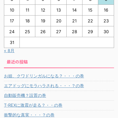
10
11
12
13
14
15
16
17
18
19
20
21
22
23
24
25
26
27
28
29
30
31
« 8月
最近の投稿
お姐、クワドリンガルになる？・・・の巻
エアドッグにモラハラされる・・・？の巻
自動販売機？設置の巻
T-REXに激震が走る？・・の巻
衝撃的な真実・・・？の巻