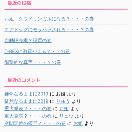
最近の投稿
お姐、クワドリンガルになる？・・・の巻
エアドッグにモラハラされる・・・？の巻
自動販売機？設置の巻
T-REXに激震が走る？・・の巻
衝撃的な真実・・・？の巻
最近のコメント
徒然なるままに2019
に
お姐
より
徒然なるままに2019
に
りゅう
より
重大発表？・・・の巻
に
お姐
より
重大発表？・・・の巻
に
リュウ
より
空間定位の領野？・・・の巻
に
お姐
より