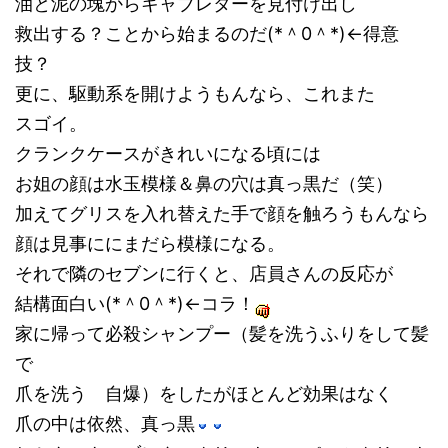
油と泥の塊からキャブレターを見付け出し
救出する？ことから始まるのだ(*＾0＾*)←得意
技？
更に、駆動系を開けようもんなら、これまた
スゴイ。
クランクケースがきれいになる頃には
お姐の顔は水玉模様＆鼻の穴は真っ黒だ（笑）
加えてグリスを入れ替えた手で顔を触ろうもんなら
顔は見事ににまだら模様になる。
それで隣のセブンに行くと、店員さんの反応が
結構面白い(*＾0＾*)←コラ！
家に帰って必殺シャンプー（髪を洗うふりをして髪
で
爪を洗う 自爆）をしたがほとんど効果はなく
爪の中は依然、真っ黒