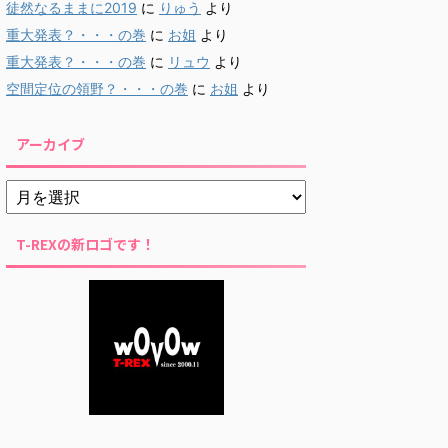
徒然なるままに2019
に
りゅう
より
重大発表？・・・の巻
に
お姐
より
重大発表？・・・の巻
に
リュウ
より
空間定位の領野？・・・の巻
に
お姐
より
アーカイブ
T-REXの新ロゴです！