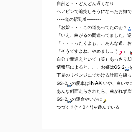
自然と・・どんどん遅くなり
ヘアピンで追突しそうになったお姐で
----道の駅到着-------
「お嬢・・・この道あってたのぉ？
「いえ、曲がるの間違ってました。逆
「・・・ったくよぉ、、あんな道、お
「そうですよね、やめましょう
」
自分で間違えといて（笑）あっさり却
情報筋によると、、、お嬢はGS-2
下見のリベンジにでかける計画を練っ
INAX
GS-2
の愛車は
いや、白いマ
あんな斜面走らされたら、曲がれず崖
GS-2
の運命やいかに
つづく？(*＾0＾*)←遊んでいる