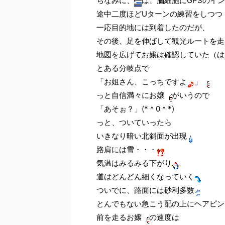
ちなみに、
は、脳細胞にGPSのイン
途中二度ほどUターンの練習をしつつ
一応目的地には到着したのだが、
その後、足を伸ばして観光ルートを走
地図を広げてお嬢は確認していた（は
とある分岐点で
「お姐さん、こっちですよ
」
っと自信満々にお嬢
がいうので
「あそぉ？」(*＾0＾*)
っと、ついていったら
いきなり暗い北斜面が出現
路肩には雪・・・
気温はみるみる下がり
道はどんどん細くなっていく
ついでに、路面には砂利多数
とんでもない急こう配の上にヘアピン
前を走るお嬢
の速度は