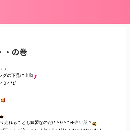
・・の巻
。。。
ングの下見に出動
0＾*)/
←
走れることも練習なのだ(*＾0＾*)←言い訳？