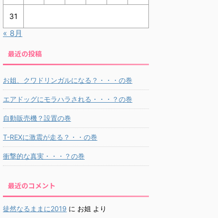
31
« 8月
最近の投稿
お姐、クワドリンガルになる？・・・の巻
エアドッグにモラハラされる・・・？の巻
自動販売機？設置の巻
T-REXに激震が走る？・・の巻
衝撃的な真実・・・？の巻
最近のコメント
徒然なるままに2019
に
お姐
より