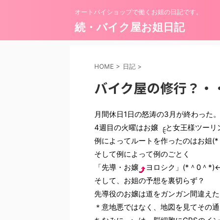
オートバイショップで働くお姐の日記です。
続・バイク屋お姐日記
HOME
>
日記
>
バイク屋の修行？・
月間休日1日の怒涛の3月が終わった
4週目の火曜はお嬢
と女王様ツーリ
例によってルートを作ったのはお姐(*＾
そして例によって例のごとく
「先導・お嬢
ヨロシク」(*＾0＾*)
そして、お姐の予想を裏切らず？
先導役のお嬢は道をガンガン間違えた
＊意地悪ではなく、地図を見てその通り