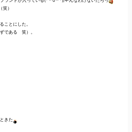
プラントが入っている(*＾0＾*)/←んなわけないだろっ
（笑）
ることにした。
ずである 笑）。
ときた