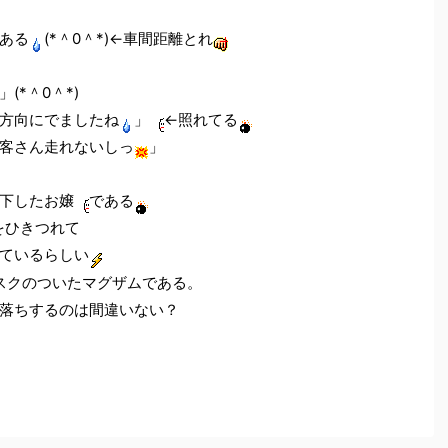
ある
(*＾0＾*)←車間距離とれ
」(*＾0＾*)
方向にでましたね
」
←照れてる
客さん走れないしっ
」
下したお嬢
である
をひきつれて
ているらしい
スクのついたマグザムである。
落ちするのは間違いない？