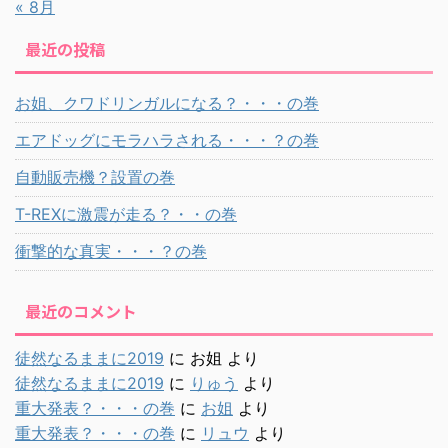
« 8月
最近の投稿
お姐、クワドリンガルになる？・・・の巻
エアドッグにモラハラされる・・・？の巻
自動販売機？設置の巻
T-REXに激震が走る？・・の巻
衝撃的な真実・・・？の巻
最近のコメント
徒然なるままに2019
に
お姐
より
徒然なるままに2019
に
りゅう
より
重大発表？・・・の巻
に
お姐
より
重大発表？・・・の巻
に
リュウ
より