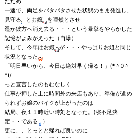
たため
一速で、両足をバタバタさせた状態のまま発進し、
見守る
とお嬢
を唖然とさせ
遥か彼方へ消え去る・・・という暴挙をやらかした
記憶がよみがえった（自爆）
そして、今年はお嬢
が・・・やっぱりお姐と同じ
状況となった
「明日早いから、今日は絶対早く帰る！」(*＾0＾
*)/
っと宣言したのもむなしく
仕事が押した上に時間外の来店もあり、準備が進め
られずお嬢のバイクが上がったのは
結局、夜１１時近い時刻となった。(寝不足決
定・・である
）
更に、、とっとと帰れば良いのに