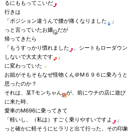
るにももってこいだ
行きは
「ポジション違うんで腰が痛くなりました
」
っと言っていたお嬢
だが
帰ってきたら
「もうすっかり慣れました
、シートもローダウン
しないで大丈夫です
」
に変わっていた
お姐がそもそもなぜ怪物くん＠M６９６に乗ろうと
思ったのか？
それは、某Tモンちゃん
が、前にウチの店に遊び
に来た時、
愛車のM696に乗ってきて
「軽いし、（私は）すごく乗りやすいですよ
」
っと確かに軽そうにヒラリと出て行った、その印象