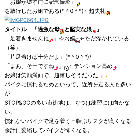
「お嬢が壊す前に記念撮影」
を敢行したお姐である(*＾0＾*)←超失礼
タイトル
「過激な母
と堅実な娘
」
「足着きませんね
」＠お嬢
←ただ浮かれている
（笑）
「片足着けば十分だよ」(*＾0＾*)/
「まあ、そーですね
」
←テンション高め
お嬢は笑顔満面で、超嬉しそうだった
バイクに慣れるためといって、近所を走る人も多い
が
STOP&GOの多い市街地は、ぢつは練習には向かな
い。
慣れないバイクで足を着く＝転ぶリスクが高くなる
余計に委縮してバイクが怖くなる。