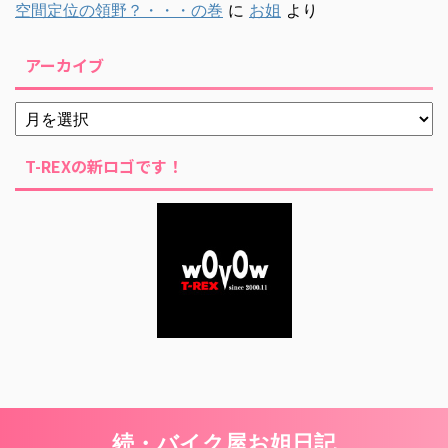
空間定位の領野？・・・の巻
に
お姐
より
アーカイブ
T-REXの新ロゴです！
続・バイク屋お姐日記