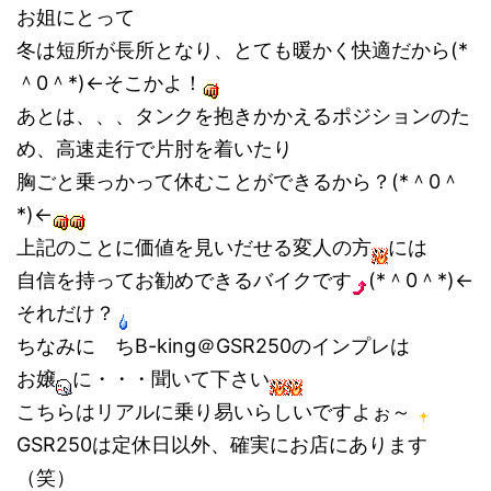
お姐にとって
冬は短所が長所となり、とても暖かく快適だから(*
＾0＾*)←そこかよ！
あとは、、、タンクを抱きかかえるポジションのた
め、高速走行で片肘を着いたり
胸ごと乗っかって休むことができるから？(*＾0＾
*)←
上記のことに価値を見いだせる変人の方
には
自信を持ってお勧めできるバイクです
(*＾0＾*)←
それだけ？
ちなみに ちB-king＠GSR250のインプレは
お嬢
に・・・聞いて下さい
こちらはリアルに乗り易いらしいですよぉ～
GSR250は定休日以外、確実にお店にあります
（笑）