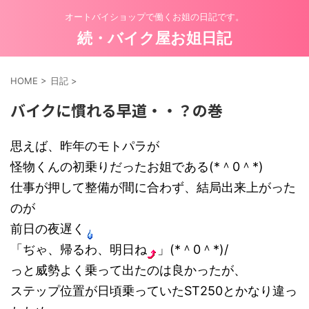
オートバイショップで働くお姐の日記です。
続・バイク屋お姐日記
HOME
>
日記
>
バイクに慣れる早道・・？の巻
思えば、昨年のモトパラが
怪物くんの初乗りだったお姐である(*＾0＾*)
仕事が押して整備が間に合わず、結局出来上がった
のが
前日の夜遅く
「ぢゃ、帰るわ、明日ね
」(*＾0＾*)/
っと威勢よく乗って出たのは良かったが、
ステップ位置が日頃乗っていたST250とかなり違っ