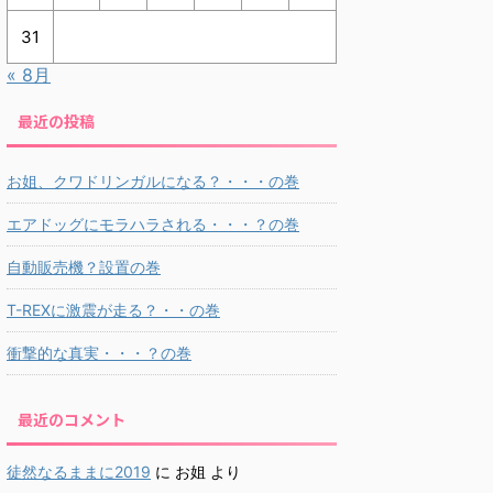
31
« 8月
最近の投稿
お姐、クワドリンガルになる？・・・の巻
エアドッグにモラハラされる・・・？の巻
自動販売機？設置の巻
T-REXに激震が走る？・・の巻
衝撃的な真実・・・？の巻
最近のコメント
徒然なるままに2019
に
お姐
より