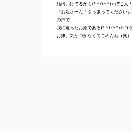
結構いけてるかも(*＾0＾*)←ぼこん
「お姐さーん！引っ張ってくださいぃ
の声で
我に返ったお姐である(*＾0＾*)←コ
お嬢、気がつかなくてごめんね（笑）