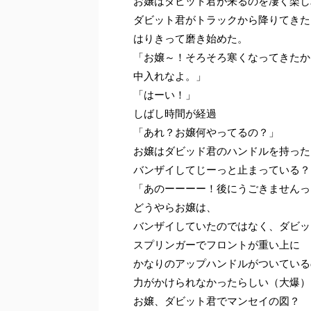
お嬢はダビット君が来るのを凄く楽し
ダビット君がトラックから降りてきた
はりきって磨き始めた。
「お嬢～！そろそろ寒くなってきたか
中入れなよ。」
「はーい！」
しばし時間が経過
「あれ？お嬢何やってるの？」
お嬢はダビッド君のハンドルを持った
バンザイしてじーっと止まっている？(＾
「あのーーーー！後にうごきませんっ
どうやらお嬢は、
バンザイしていたのではなく、ダビッ
スプリンガーでフロントが重い上に
かなりのアップハンドルがついている
力がかけられなかったらしい（大爆）
お嬢、ダビット君でマンセイの図？