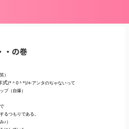
・・の巻
笑）
年式
(*＾0＾*)/←アンタのぢゃないって
ップ（自爆）
で
するつもりである。
み♪）