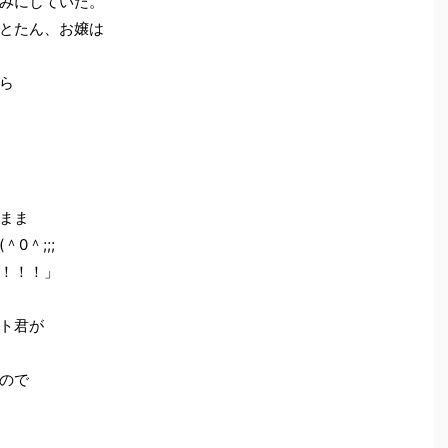
みにしていた。
とたん、お嬢は
ら
まま
0＾;;;
！！！」
ト君が
ので