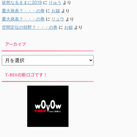
徒然なるままに2019
に
りゅう
より
重大発表？・・・の巻
に
お姐
より
重大発表？・・・の巻
に
リュウ
より
空間定位の領野？・・・の巻
に
お姐
より
アーカイブ
T-REXの新ロゴです！