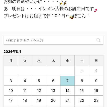
お姐の運命やいかに・・・・
あ 明日は・・・イケメン店長のお誕生日です
プレゼントはお姐まで(*＾0＾*)←
ぼこん！
2026年8月
月
火
水
木
金
土
日
1
2
3
4
5
6
7
8
9
10
11
12
13
14
15
16
17
18
19
20
21
22
23