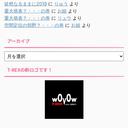
徒然なるままに2019
に
りゅう
より
重大発表？・・・の巻
に
お姐
より
重大発表？・・・の巻
に
リュウ
より
空間定位の領野？・・・の巻
に
お姐
より
アーカイブ
T-REXの新ロゴです！