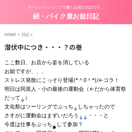
オートバイショップで働くお姐の日記です。
続・バイク屋お姐日記
HOME
>
日記
>
潜伏中につき・・・？の巻
ここ数日、お店から姿を消している
お姐ですが、、、
ストレス発散にこっそり登場(*＾0＾*)/←コラ！
明日は同居人・小の最後の運動会（←だから体育祭
だって
）
文化祭はツーリングでぶっち
しちゃったので
さすがに運動会はまずいだろう
・・・と
今度は仕事をぶっち
して参加？