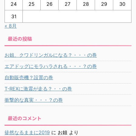
24
25
26
27
28
29
30
31
« 8月
最近の投稿
お姐、クワドリンガルになる？・・・の巻
エアドッグにモラハラされる・・・？の巻
自動販売機？設置の巻
T-REXに激震が走る？・・の巻
衝撃的な真実・・・？の巻
最近のコメント
徒然なるままに2019
に
お姐
より