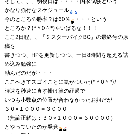
そして、、、明後日は・・・・国家試験という
かなり強行なスケジュール
今のところの勝率？は60％
・・・という
ところか？(*＾0＾*)←いばるな！！！
ここ2日程、、『ミスターバイクBG』の最終号の原
稿を
書きつつ、HPを更新しつつ、一日8時間を超える詰
め込み勉強に
励んだのだが・・・
ここへきてスゴイことに気がついた(*＾0＾*)/
時速を秒速に直す掛け算の経過で
いつも小数点の位置が合わなかったお姐だが
３０×１０００＝３０００
（無論正解は：３０×１０００＝３００００）
とやっていたのが発覚