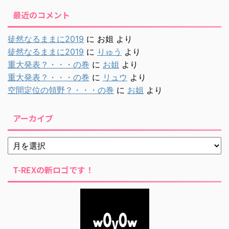
最近のコメント
徒然なるままに2019
に
お姐
より
徒然なるままに2019
に
りゅう
より
重大発表？・・・の巻
に
お姐
より
重大発表？・・・の巻
に
リュウ
より
空間定位の領野？・・・の巻
に
お姐
より
アーカイブ
T-REXの新ロゴです！