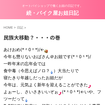
オートバイショップで働くお姐の日記です。
続・バイク屋お姐日記
HOME
>
日記
>
民族大移動？・・・の巻
あけおめ(*＾0＾*)/←
今年も懲りないおばさん＠お姐です(*＾0＾*)/
一昨年末の忘年会では
食中毒（今思えばノロ？
）大当たりで
寝たきり年越しだったお姐だが
今年は、元気よく新年を迎えることができた
よぉーし、さいさきいいぞぉ
(*＾0＾*)←いや、フ
ツーだって