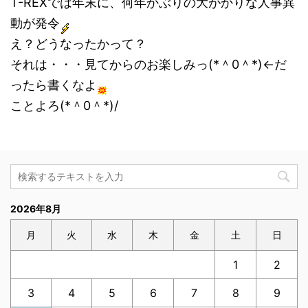
T-REXでは年末に、何年かぶりの大がかりな人事異
動が発令
え？どうなったかって？
それは・・・見てからのお楽しみっ(*＾0＾*)←だ
ったら書くなよ
ことよろ(*＾0＾*)/
2026年8月
月
火
水
木
金
土
日
1
2
3
4
5
6
7
8
9