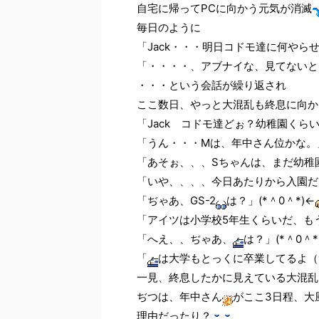
自宅に帰ってPCに向かう元気が消滅
毎日のように
「Jack・・・明日コドモ達に何やら
「・・・・、アブナイな、見てないと
・・・という会話が繰り返され
ここ数日、やっと大混乱も終息に向か
「Jack コドモ達どぉ？幼稚園くらい
「うん・・・Mは、年中さん位かな。
「あそぉ、、、Sちゃんは、まだ幼稚
「いや、、、、今日あたりから入園だ
「ぢゃあ、GS-2
は？」(*＾0＾*)←
「アイツは小学校5年生くらいだ、も
「へえ、、ぢゃあ、
は？」(*＾0＾*
「
は大学もとっくに卒業してるよ（
一見、終息したかに見えている大混乱
ぢつは、年中さん
がここ3日程、大
理由だったり？