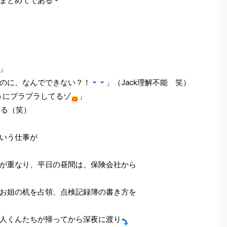
まとめてである
」
」
のに、なんでできない？！
」（Jack理解不能 笑）
にプラプラしてるゾ
」
ある（笑）
いう仕事が
が重なり、平日の昼間は、保険会社から
お姐の机を占領、点検記録簿の書き方を
人くんたちが帰ってから深夜に渡り