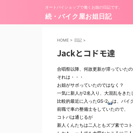
オートバイショップで働くお姐の日記です。
続・バイク屋お姐日記
HOME
>
日記
>
Jackとコドモ達
合唱祭以降、何故更新が滞っていたの
それは・・・
お姐がサボっていたのではなく？
一気に新人が2名入り、大混乱をきた
比較的最近に入ったGS-2
は、バイ
前職で車の整備士をしていたので、
コトバは通じるが
新人くんたちは二人ともズブ素でコト