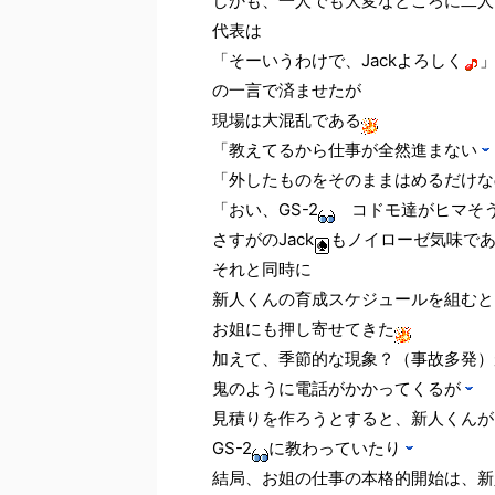
しかも、一人でも大変なところに二人
代表は
「そーいうわけで、Jackよろしく
の一言で済ませたが
現場は大混乱である
「教えてるから仕事が全然進まない
「外したものをそのままはめるだけな
「おい、GS-2
コドモ達がヒマそう
さすがのJack
もノイローゼ気味で
それと同時に
新人くんの育成スケジュールを組むと
お姐にも押し寄せてきた
加えて、季節的な現象？（事故多発）
鬼のように電話がかかってくるが
見積りを作ろうとすると、新人くんが
GS-2
に教わっていたり
結局、お姐の仕事の本格的開始は、新