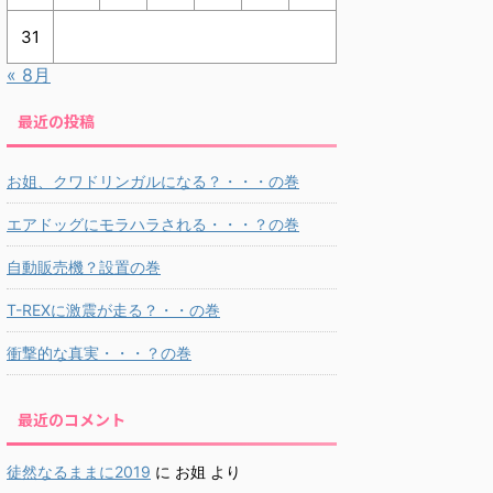
31
« 8月
最近の投稿
お姐、クワドリンガルになる？・・・の巻
エアドッグにモラハラされる・・・？の巻
自動販売機？設置の巻
T-REXに激震が走る？・・の巻
衝撃的な真実・・・？の巻
最近のコメント
徒然なるままに2019
に
お姐
より