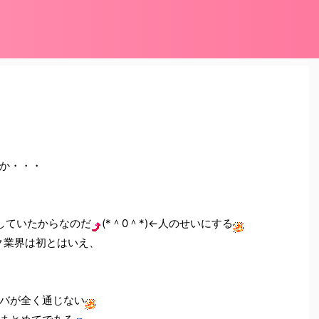
か・・・
していたからなのだ
(*＾0＾*)←人のせいにする
ク業界は初とはいえ、
バが全く通じない