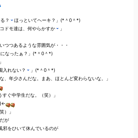
せる？
ほっといてヘーキ？」(*＾0＾*)
コドモ達は、何やらかすか
」
いつつあるような雰囲気が・・・
になったぁ？」(*＾0＾*)
」
園入れない？
」(*＾0＾*)
な、年少さんだな。まあ、ほとんど変わらないな。」
うすぐ中学生だな。（笑）」
)←
笑）」
だが
風邪をひいて休んでいるのが