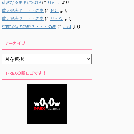
徒然なるままに2019
に
りゅう
より
重大発表？・・・の巻
に
お姐
より
重大発表？・・・の巻
に
リュウ
より
空間定位の領野？・・・の巻
に
お姐
より
アーカイブ
T-REXの新ロゴです！