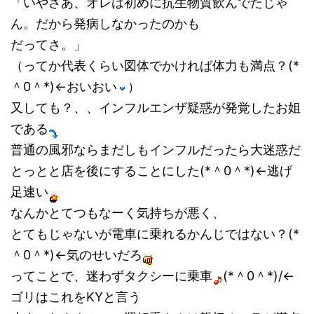
「いやさあ、オレは初めに抗生物質飲んでたじゃ
ん。だから発病しなかったのかも
だってさ。」
（ってか代表くらい図体でかければ体力も満点？(*
＾0＾*)←おいおい
）
又しても？、、インフルエンザ疑惑が発覚したお姐
である
普通の風邪ならまだしもインフルだったら大迷惑だ
とっとと店を後にすることにした(*＾0＾*)←逃げ
足速い
なんかとてつもなーく気持ちが悪く、
とてもじゃないが電車に乗れるかんじではない？(*
＾0＾*)←気のせいだろ
ってことで、迷わずタクシーに乗車
(*＾0＾*)/←
ゴリはこれをKYと言う