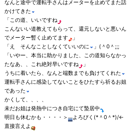
なんと途中で運転手さんはメーターを止めてまた話
かけてきた
「この道、いいですね
こんないい道教えてもらって、還元しないと悪いん
でメーター暫く止めてます
」
「え そんなことしなくていいのに
」(＾0＾;;;
「いやー、本当に助かりました、この道知らなかっ
たなあ、、これ絶対早いですね
」
うちに着いたら、なんと端数までも負けてくれた
運転手さんに感染してないことをひたすら祈るお姐
であった
かくして、、、、
未だお姐は発熱中につき自宅にて蟄居中
明日も休むかも・・・・＞
よろぴく(*＾0＾*)/←
直接言えよ