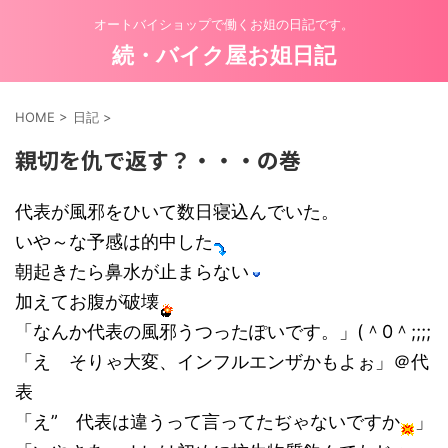
オートバイショップで働くお姐の日記です。
続・バイク屋お姐日記
HOME
>
日記
>
親切を仇で返す？・・・の巻
代表が風邪をひいて数日寝込んでいた。
いや～な予感は的中した
朝起きたら鼻水が止まらない
加えてお腹が破壊
「なんか代表の風邪うつったぽいです。」(＾0＾;;;;
「え そりゃ大変、インフルエンザかもよぉ」＠代
表
「え” 代表は違うって言ってたぢゃないですか
」