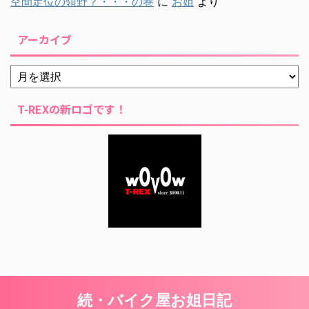
空間定位の領野？・・・の巻
に
お姐
より
アーカイブ
T-REXの新ロゴです！
続・バイク屋お姐日記