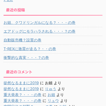
最近の投稿
お姐、クワドリンガルになる？・・・の巻
エアドッグにモラハラされる・・・？の巻
自動販売機？設置の巻
T-REXに激震が走る？・・の巻
衝撃的な真実・・・？の巻
最近のコメント
徒然なるままに2019
に
お姐
より
徒然なるままに2019
に
りゅう
より
重大発表？・・・の巻
に
お姐
より
重大発表？・・・の巻
に
リュウ
より