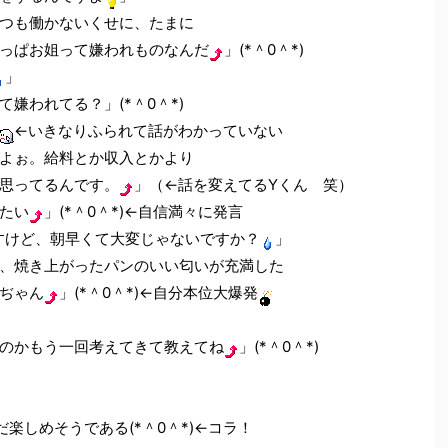
つも働かないくせに、たまに
っぱお姐って嫌われものなんだ
」(*＾0＾*)
」
嫌われてる？」(*＾0＾*)
←いきなりふられて話がわかっていない
よぉ。給料とか収入とかより
思ってるんです。
」（←話を変えてるYくん 笑）
たい
」(*＾0＾*)←自信満々に発言
すけど、朝早くて大変じゃないですか？
」
、焼き上がったパンのいい匂いが充満した
ぢゃん
」(*＾0＾*)←自分本位大爆発
のかもう一回考えてきて教えてね
」(*＾0＾*)
楽しめそうである(*＾0＾*)←コラ！