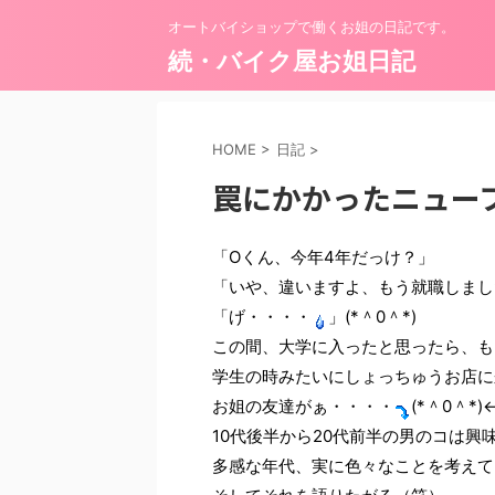
オートバイショップで働くお姐の日記です。
続・バイク屋お姐日記
HOME
>
日記
>
罠にかかったニュー
「Oくん、今年4年だっけ？」
「いや、違いますよ、もう就職しまし
「げ・・・・
」(*＾0＾*)
この間、大学に入ったと思ったら、も
学生の時みたいにしょっちゅうお店に
お姐の友達がぁ・・・・
(*＾0＾*
10代後半から20代前半の男のコは興
多感な年代、実に色々なことを考えて