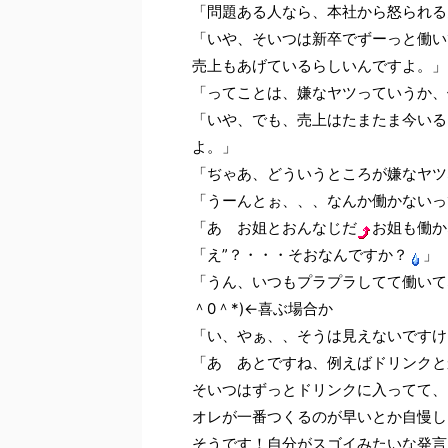
「問題ある人なら、本社から怒られるん
「いや、そいつは新卒でずーっと働い
売上もあげているらしいんですよ。」
「ってことは、嫌なヤツっていうか、優
「いや、でも、売上はたまたま今いる
よ。」
「ぢゃあ、どういうところが嫌なヤツな
「うーんとぉ、、、なんか働かないっ
「あ お姐とおんなじだ
お姐も働か
「え”？・・・そおなんですか？
」
「うん、いつもプラプラしてて働いて
＾0＾*)←喜ぶ場合か
「い、やぁ、、そうは見えないですけ
「あ あとですね、例えばドリンクと
そいつはずっとドリンクに入ってて、
オレが一番つくるのが早いとか自慢し
そうです！自分がスゴイみたいな発言