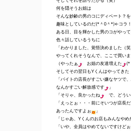
そしてそれを語りたがる（笑）
何を隠そうお姐は
そんな妙齢の男のコにディベート？を
趣味としているのだ(*＾0＾*)←コラ
ある日、目を輝かした男のコがやって
色々話しているうちに
「わかりました、覚悟決めました（笑
やってくれそうなんで、ここで買いま
（やったぁ
お姐の友達増えた
(
そしてその翌日もYくんはやってきた
「バイトの店長がすごい嫌なヤツで、
なんかすごい解放感です
」
「そりゃ、良かったね
で、どういう
「えっとぉ・・・前にそいつが店長だ
あったんですよぉ
」
「じゃあ、Yくんのお店もみんなやめたの
「いや、全員はやめてないですけどぉ