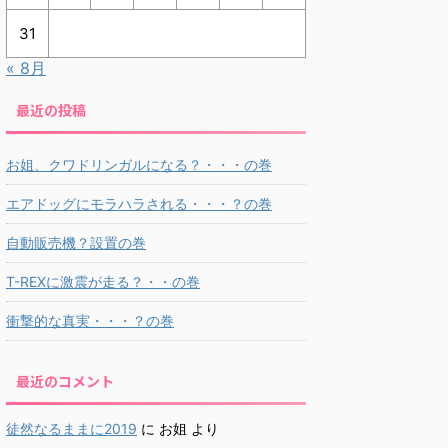
31
« 8月
最近の投稿
お姐、クワドリンガルになる？・・・の巻
エアドッグにモラハラされる・・・？の巻
自動販売機？設置の巻
T-REXに激震が走る？・・の巻
衝撃的な真実・・・？の巻
最近のコメント
徒然なるままに2019
に
お姐
より