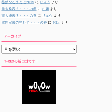
徒然なるままに2019
に
りゅう
より
重大発表？・・・の巻
に
お姐
より
重大発表？・・・の巻
に
リュウ
より
空間定位の領野？・・・の巻
に
お姐
より
アーカイブ
T-REXの新ロゴです！