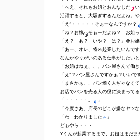
「へえ、それもお姐とおんなじだ
い
活躍すると、大騒ぎするんだよね。や
「え”・・・・・そぉーなんですか？
「ね？お嬢
そぉーだよね？ お姐って
「え？ あ？ いや？ は？」＠お嬢
「あー、オレ、将来起業したいんです
なんかやりがいのある仕事がしたいと
「お姐はねぇ、、、パン屋さんで働き
「え”？パン屋さんですかぁ？いいで
「まさかぁ、、パン焼く人ぢゃなくて
お店でパンを売る人の役に決まってる
「・・・・・。
」
「今度さあ、店長のどこが嫌なヤツな
「わ わかりました
」
どぉやら・・・
Yくんが起業するまで、お姐はまだまだ