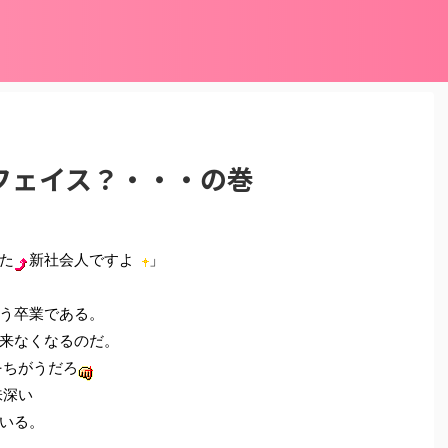
フェイス？・・・の巻
た
新社会人ですよ
」
う卒業である。
来なくなるのだ。
)←ちがうだろ
味深い
いる。