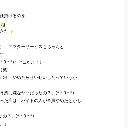
仕掛けるのを
！
きた
）、アフターサービスもちゃんと
す！」
*＾0＾*)←そこかよ！）
（笑）
バイトやめたらせいせいしたっていうか
風に嫌なヤツだったの？」(*＾0＾*)
った店は、バイトの人が全員やめたとかも
？」(*＾0＾*)
。」