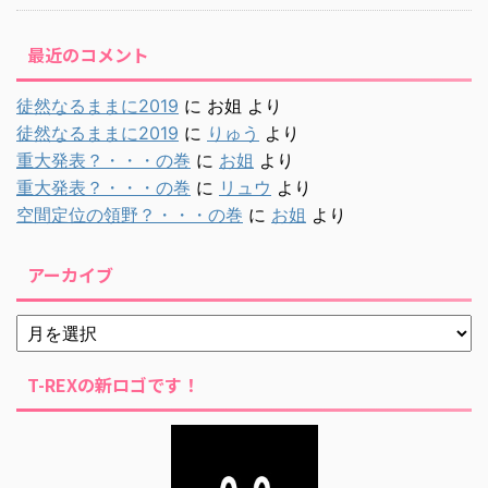
最近のコメント
徒然なるままに2019
に
お姐
より
徒然なるままに2019
に
りゅう
より
重大発表？・・・の巻
に
お姐
より
重大発表？・・・の巻
に
リュウ
より
空間定位の領野？・・・の巻
に
お姐
より
アーカイブ
T-REXの新ロゴです！