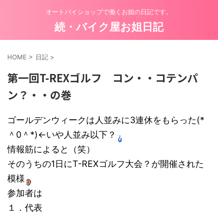
オートバイショップで働くお姐の日記です。
続・バイク屋お姐日記
HOME
>
日記
>
第一回T-REXゴルフ コン・・コテンパ
ン？・・の巻
ゴールデンウィークは人並みに3連休をもらった(*
＾0＾*)←いや人並み以下？
情報筋によると（笑）
そのうちの1日にT-REXゴルフ大会？が開催された
模様
参加者は
１．代表