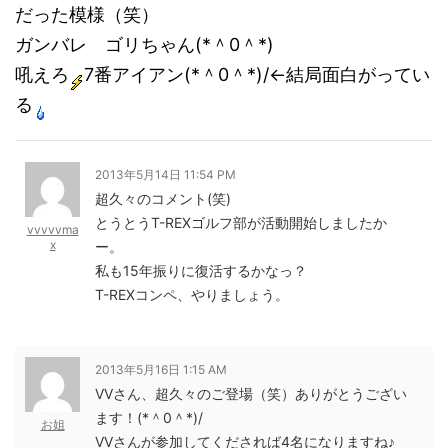
だった模様（笑）
ガンバレ ゴリちゃん(*＾0＾*)
吼えろ
7番アイアン(*＾0＾*)/←結局面白がってい
る
2013年5月14日 11:54 PM
超久々のコメント(笑)
とうとうT-REXゴルフ部が活動開始しましたか
vvvvvma
x
ー。
私も15年振りに復活するかなっ？
T-REXコンペ、やりましょう。
2013年5月16日 1:15 AM
VVさん、超久々のご登場（笑）ありがとうござい
ます！(*＾0＾*)/
お姐
VVさんが参加してくだされば4名になりますね♪