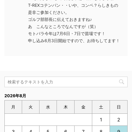
T-REXコテンパン・・いや、コンペ？らしきもの
是非ご参加ください。
ゴルフ部部長に伝えておきますね♪
あ こんなところでなんですが（笑）
モトパラ今年は7月6日・7日で苗場です！
申し込み6月3日開始ですので、お待ちしてます！
2026年8月
月
火
水
木
金
土
日
1
2
3
4
5
6
7
8
9