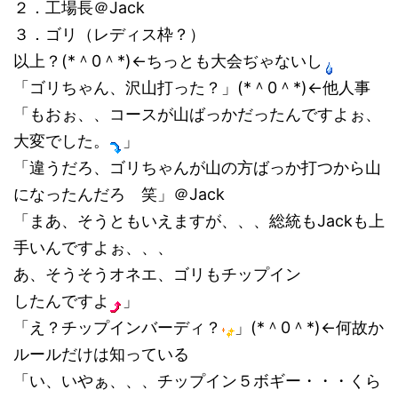
２．工場長＠Jack
３．ゴリ（レディス枠？）
以上？(*＾0＾*)←ちっとも大会ぢゃないし
「ゴリちゃん、沢山打った？」(*＾0＾*)←他人事
「もおぉ、、コースが山ばっかだったんですよぉ、
大変でした。
」
「違うだろ、ゴリちゃんが山の方ばっか打つから山
になったんだろ 笑」＠Jack
「まあ、そうともいえますが、、、総統もJackも上
手いんですよぉ、、、
あ、そうそうオネエ、ゴリもチップイン
したんですよ
」
「え？チップインバーディ？
」(*＾0＾*)←何故か
ルールだけは知っている
「い、いやぁ、、、チップイン５ボギー・・・くら