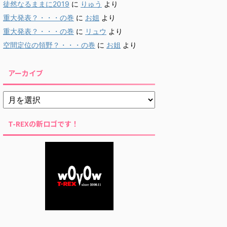
徒然なるままに2019
に
りゅう
より
重大発表？・・・の巻
に
お姐
より
重大発表？・・・の巻
に
リュウ
より
空間定位の領野？・・・の巻
に
お姐
より
アーカイブ
T-REXの新ロゴです！