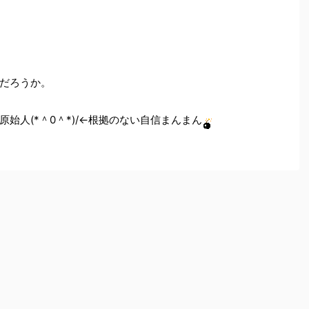
だろうか。
始人(*＾0＾*)/←根拠のない自信まんまん