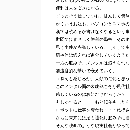
通じたもはや神話の域の話になってい
便利は人をダメにする。
ずっとそう信じつつも、甘んじて便利
かくいうお姐も、パソコンとスマホの
漢字は読めるが書けなくなるという事
世間ではまさしく便利の弊害、そのま
思う事件が多発している。（そして多
腕や体は鍛えれば進化していくようだ
一方の脳みそ、メンタルは鍛えられな
加速度的な勢いで衰えていく。
（衰えと感じるか、人類の進化と思う
このメンタル面の未成熟こそが現代社
感じているのはお姐だけだろうか？
もしかすると・・・あと10年もした
ロボットに仕事を奪われ・・・旅行さ
さらに未来には足も退化し脳みそに管
そんな映画のような現実社会がやって