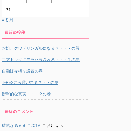
31
« 8月
最近の投稿
お姐、クワドリンガルになる？・・・の巻
エアドッグにモラハラされる・・・？の巻
自動販売機？設置の巻
T-REXに激震が走る？・・の巻
衝撃的な真実・・・？の巻
最近のコメント
徒然なるままに2019
に
お姐
より