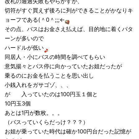
改札の通過失敗もやらかすが、
切符がすぐ買えず後ろに列ができることがかなりキ
ョーフである(＾0＾;;;←
その点、バスはお金さえ払えば、目的地に着くパタ
ーンが多いので
ハードルが低い
同居人・小にバスの時間を調べてもらい
意気揚々とバス停に向かっていたお姐だったが
乗るのにお金を払うことを思い出し
小銭入れをガサゴゾ、、、
が 入っていたのは100円玉１個と
10円玉3個
あとは1円が数枚。。。
（バスっていくらだっけ？？？）
お姐が乗っていた時代は確か100円台だった記憶が