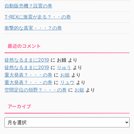
自動販売機？設置の巻
T-REXに激震が走る？・・の巻
衝撃的な真実・・・？の巻
最近のコメント
徒然なるままに2019
に
お姐
より
徒然なるままに2019
に
りゅう
より
重大発表？・・・の巻
に
お姐
より
重大発表？・・・の巻
に
リュウ
より
空間定位の領野？・・・の巻
に
お姐
より
アーカイブ